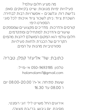
מה מציע חלום עולמי?
פעילויות ימיות מגוונות: שייט בקיאקים, סאפ,
גלישת רוח, וגלשנים – אפשרויות רבות לבחירה.
השכרת ציוד: ניתן לשכור ציוד איכותי לכל סוגי
הספורט הימי.
קורסים והדרכות: מדריכים מקצועיים שמספקים
שיעורים והדרכות למתחילים ומתקדמים.
חלום עולמי הוא המקום המושלם ליהנות מהמים
הקרירים של הכנרת ולחוות פעילויות
ספורטיביות מהנות על המים.
כתובת: שד' אליעזר קפלן, טבריה
טלפון:
050-9693185
אי-מייל:
halomolami1@gmail.com
שעות פתיחה: א'-ה'
08.00-20.00
יום
ו' 08.00 עד 16.30
אירועים החל משייט לילי זוגי רומנטי,
מסיבת, יום גיבוש, בר/בת מצווה/