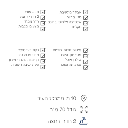
מיזוג אוויר
אביזרים לשבת
2 חדרי רחצה
סלון מרווח
חדר ממ"ד
אינטרנט אלחוטי בחינם
מצעים ומגבות
מקלחון
מיטות זוגיות יהודיות
ג'קוזי זוגי מפנק
מטבחון מעוצב
מרפסת פרטית
שולחן אוכל
נוף מדהים להרי מירון
קפה, תה וסוכר
פינת ישיבה חיצונית
10 מ' ממרכז העיר
גודל 70 מ"ר
2 חדרי רחצה