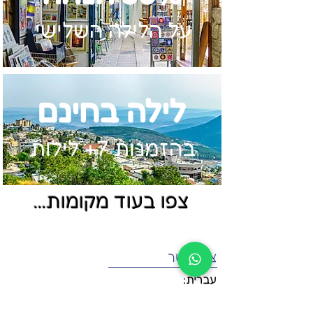
על הלילה השלישי
לילה בחינם
בהזמנות 7+ לילות
צפו בעוד מקומות...
צור קשר
עברית:
טלפון: 052-268-5950