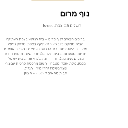
נוף מרום
ירושלים 25, צפת, Israel
ברוכים הבאים לנוף מרום – בית הנופש בצפת העתיקה
הבית ממוקם בלב העיר העתיקה בצפת. מרחק נגיעה
מנקודות היסטוריות, בתי הכנסת העתיקים, גלריות אומנות
חנויות ומסעדות. בבית תהנו מ2 חדרי שינה, מיטות נוחות
ומצעים נעימים. 2 חדרי רחצה, ג'קוזי זוגי, בבית יש סלון
מפנק, פינת אוכל ומטבחון והשוס מרפסת פרטית עם נוף
עוצר נשימה להרי מירון והגליל.
הבית מתאים ל 9 איש + תינוק