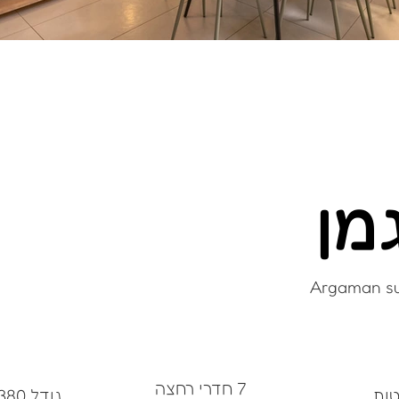
מן
Argaman sui
7 חדרי רחצה
גודל 380 מ"ר