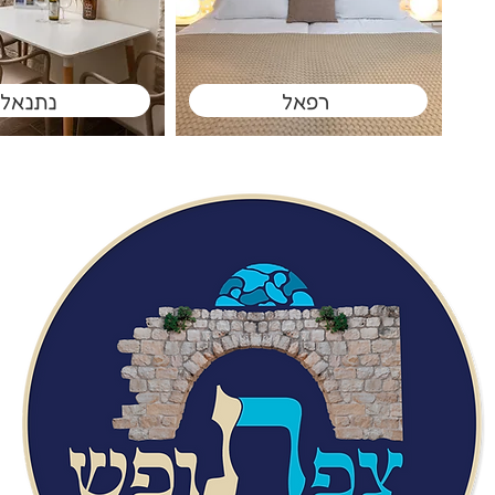
רפאל
נתנאל