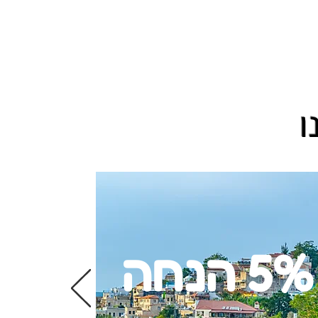
ו
5% הנחה