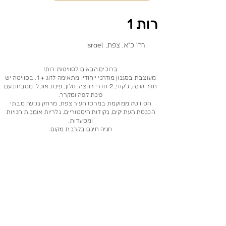
רות 1
רח' כ"א, צפת, Israel
ברוכים הבאים לסוויטות רות!
מעוצבת בסגנון מודרני ייחודי, מתאימה לזוג + 1. בסוויטה יש
חדר שינה, ג'קוזי, 2 חדרי רחצה, סלון, פינת אוכל, מטבחון עם
פינת קפה ומקרר.
הסוויטה ממוקמת במרכז העיר צפת, מרחק נגיעה מבתי
הכנסת העתיקים, נקודות היסטוריים, גלריות אומנות חנויות
ומסעדות.
חניה חינם בקרבת מקום.