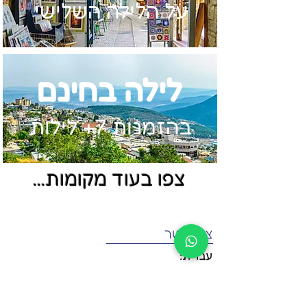
על הלילה השלישי
לילה בחינם
בהזמנות 7+ לילות
צפו בעוד מקומות...
צור קשר
עברית:
טלפון: 052-268-5950