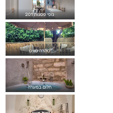
נופי פסגות 201
סהרה סוויט
חלום במערה