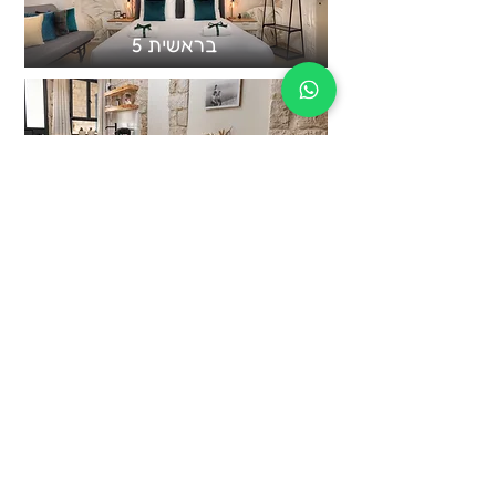
בראשית 5
נתנאל
צור קשר
עברית:
טלפון: 052-268-5950