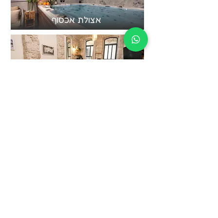
אצולת אכסוף
מיכאל
צור קשר
עברית:
טלפון: 052-268-5950