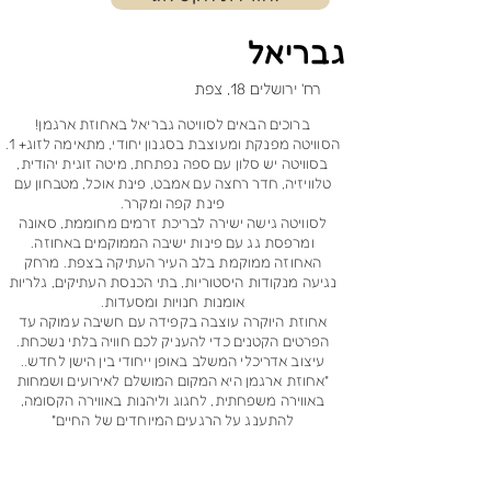
גבריאל
רח' ירושלים 18, צפת
ברוכים הבאים לסוויטה גבריאל באחוזת ארגמן!
הסוויטה מפנקת ומעוצבת בסגנון יחודי, מתאימה לזוג+ 1.
בסוויטה יש סלון עם ספה נפתחת, מיטה זוגית יהודית,
טלוויזיה, חדר רחצה עם אמבט, פינת אוכל, מטבחון עם
פינת קפה ומקרר.
לסוויטה גישה ישירה לבריכת זרמים מחוממת, סאונה
ומרפסת גג עם פינות ישיבה הממוקמים באחוזה.
האחוזה ממוקמת בלב העיר העתיקה בצפת. מרחק
נגיעה מנקודות היסטוריות, בתי הכנסת העתיקים, גלריות
אומנות חנויות ומסעדות.
אחוזת היוקרה עוצבה בקפידה עם חשיבה עמוקה עד
הפרטים הקטנים כדי להעניק לכם חוויה בלתי נשכחת.
עיצוב אדריכלי המשלב באופן ייחודי בין הישן לחדש..
"אחוזת ארגמן היא המקום המושלם לאירועים ושמחות
באווירה משפחתית, לחגוג וליהנות באווירה הקסומה,
להתענג על הרגעים המיוחדים של החיים"