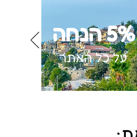
5% הנחה
על כל האתר
לוג
ת: