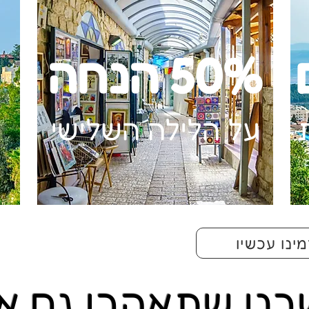
50% הנחה
על הלילה השלישי
ינו עכשיו
להורדת הקט
נו שתאהבו גם א