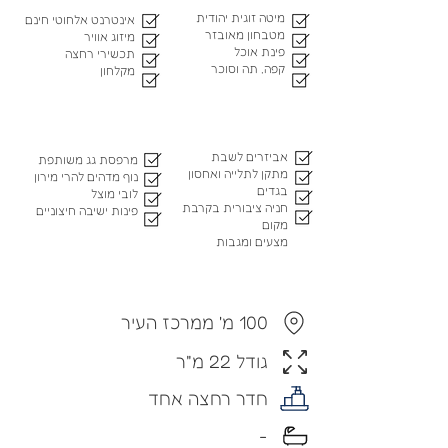
מיטה זוגית יהודית
אינטרנט אלחוטי חינם
מטבחון מאובזר
מיזוג אוויר
פינת אוכל
תכשירי רחצה
קפה, תה וסוכר
מקלחון
אביזרים לשבת
מרפסת גג משותפת
מתקן לתלייה ואחסון
נוף מדהים להרי מירון
בגדים
לובי מוצל
חניה ציבורית בקרבת
פינות ישיבה חיצוניים
מקום
מצעים ומגבות
100 מ' ממרכז העיר
גודל 22 מ"ר
חדר רחצה אחד
-