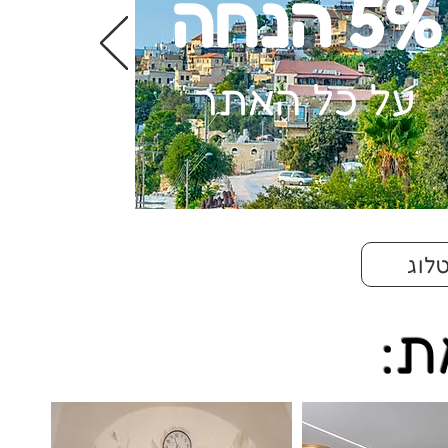
5% הנחה
על כל האתר
לוג
ת: