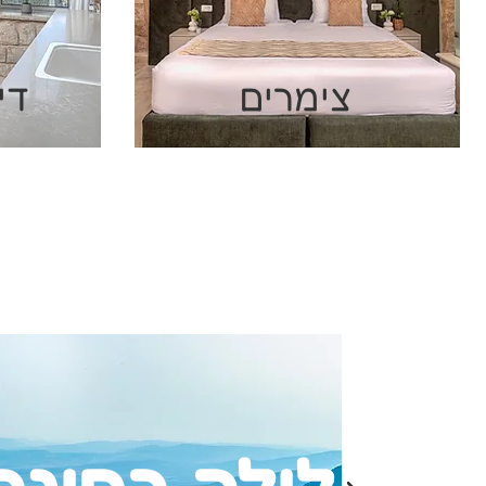
צימרים
די