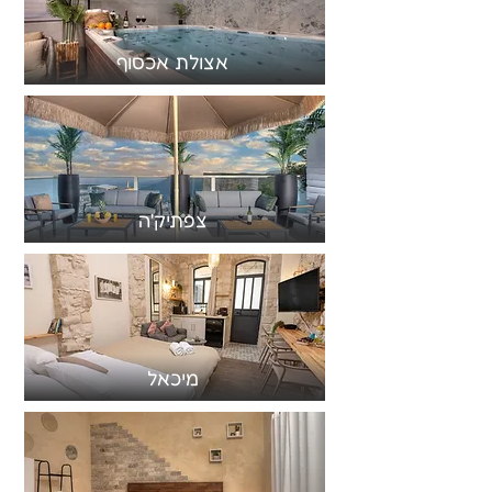
אצולת אכסוף
צפתיק'ה
מיכאל