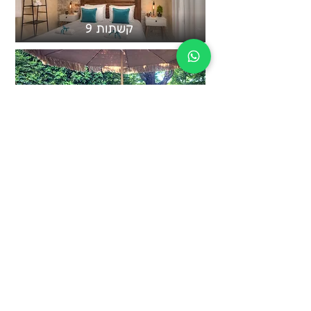
קשתות 9
סהרה סוויט
צור קשר
עברית:
טלפון: 052-268-5950